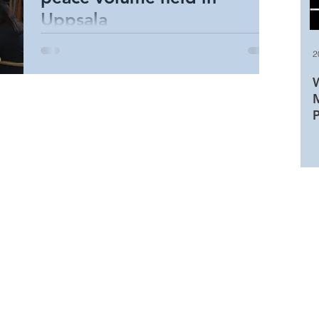
Uppsala
A second workshop on chapter drafts for a book
2
on relational peace was held in Uppsala on
February 26 and 27, 2020. The editors of the...
W