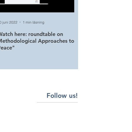
0 juni 2022
1 min läsning
20 juni 2022
1 min läsning
atch here: roundtable on
Watch here: roundtabl
Methodological Approaches to
Conceptualizing and T
Peace"
Peace
Follow us!