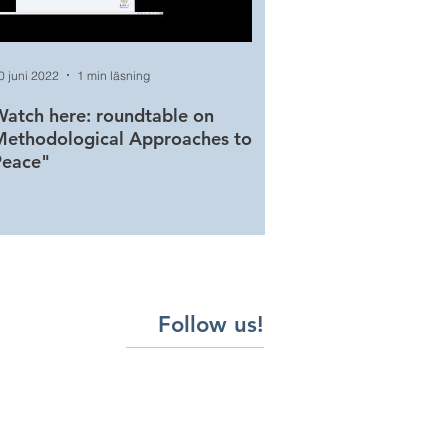
0 juni 2022
1 min läsning
20 juni 2022
1 min läsning
atch here: roundtable on
Watch here: roundtabl
Methodological Approaches to
Conceptualizing and T
Peace"
Peace
Follow us!