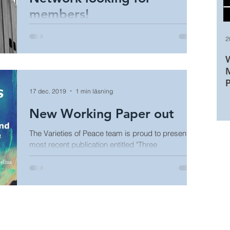
members!
From 2020, the recently-established Varieties of
2
Peace Research Network will welcome
membership applications from academic scholars
W
and...
17 dec. 2019
1 min läsning
New Working Paper out
The Varieties of Peace team is proud to present its
most recent publication entitled "Three
Approaches to Peace: A Framework for...