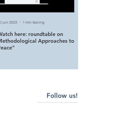
0 juni 2022
1 min läsning
20 juni 2022
1 min läsning
atch here: roundtable on
Watch here: roundtabl
Methodological Approaches to
Conceptualizing and T
Peace"
Peace
Follow us!