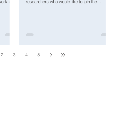
rk is...
researchers who would like to join the
department...
2
3
4
5