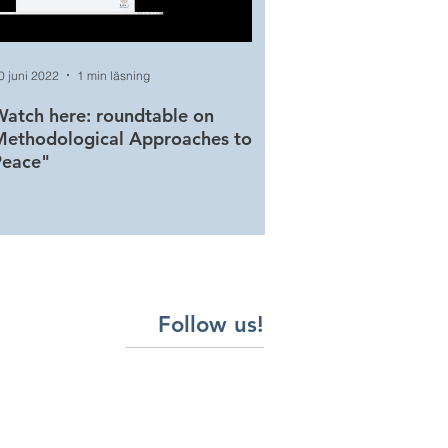
0 juni 2022
1 min läsning
20 juni 2022
1 min läsning
atch here: roundtable on
Watch here: roundtabl
Methodological Approaches to
Conceptualizing and T
Peace"
Peace
Follow us!