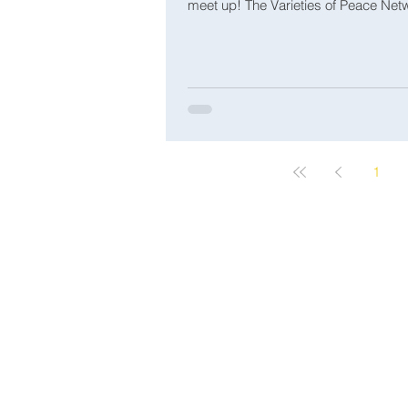
meet up! The Varieties of Peace Netwo
1