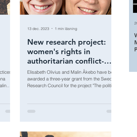
2
13 dec. 2023
1 min läsning
W
New research project:
women's rights in
authoritarian conflict-
affected states
ctices,
Elisabeth Olivius and Malin Åkebo have been
nna
awarded a three-year grant from the Swedish
lin
Research Council for the project "The politics
of...