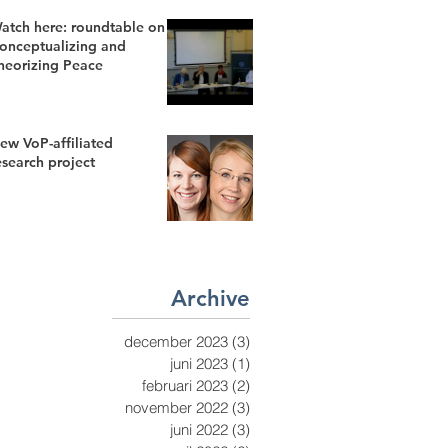
atch here: roundtable on
onceptualizing and
heorizing Peace
ew VoP-affiliated
esearch project
Archive
december 2023
(3)
3 inlägg
juni 2023
(1)
1 inlägg
februari 2023
(2)
2 inlägg
november 2022
(3)
3 inlägg
juni 2022
(3)
3 inlägg