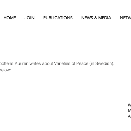
HOME
JOIN
PUBLICATIONS
NEWS & MEDIA
NETW
ttens Kuriren writes about Varieties of Peace (in Swedish). 
below:
W
M
A