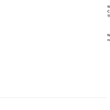
W
C
T
N
r