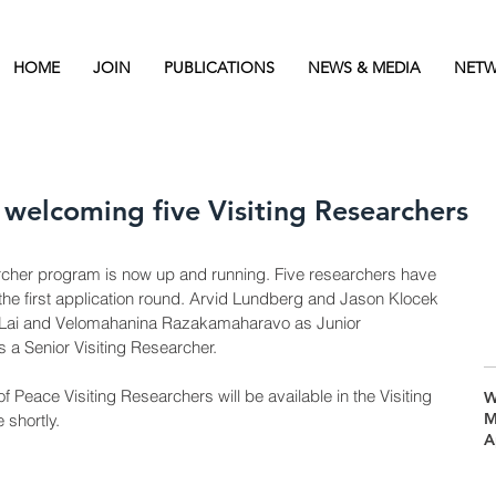
HOME
JOIN
PUBLICATIONS
NEWS & MEDIA
NETW
s welcoming five Visiting Researchers
archer program is now up and running. Five researchers have 
 the first application round. Arvid Lundberg and Jason Klocek 
a Lai and Velomahanina Razakamaharavo as Junior 
 a Senior Visiting Researcher.
f Peace Visiting Researchers will be available in the Visiting 
W
M
 shortly.
A