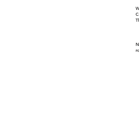
W
C
T
N
r