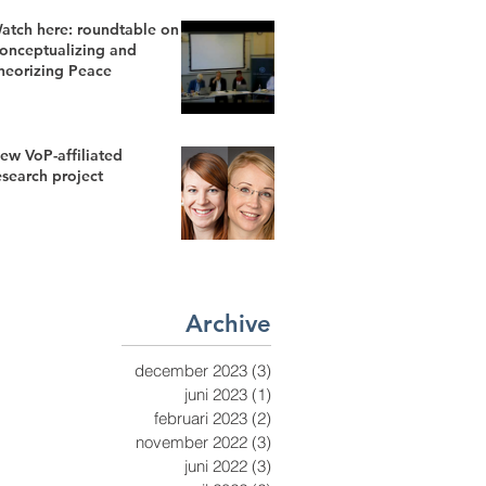
atch here: roundtable on
onceptualizing and
heorizing Peace
ew VoP-affiliated
esearch project
Archive
december 2023
(3)
3 inlägg
juni 2023
(1)
1 inlägg
februari 2023
(2)
2 inlägg
november 2022
(3)
3 inlägg
juni 2022
(3)
3 inlägg