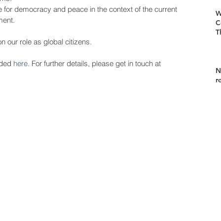
le for democracy and peace in the context of the current 
W
ment.
C
T
n our role as global citizens.
ded 
here
. For further details, please get in touch at 
N
r