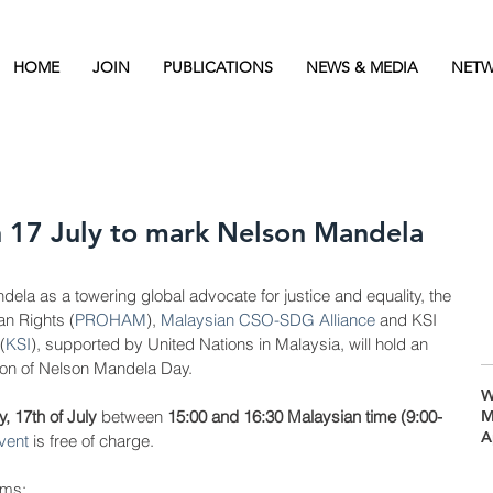
HOME
JOIN
PUBLICATIONS
NEWS & MEDIA
NETW
n 17 July to mark Nelson Mandela
la as a towering global advocate for justice and equality, the 
an Rights (
PROHAM
), 
Malaysian CSO-SDG Alliance
 and KSI 
(
KSI
), supported by United Nations in Malaysia, will hold an 
ion of Nelson Mandela Day. 
W
y, 17th of July
 between 
15:00 and 16:30 Malaysian time (9:00-
M
A
event
 is free of charge. 
ims: