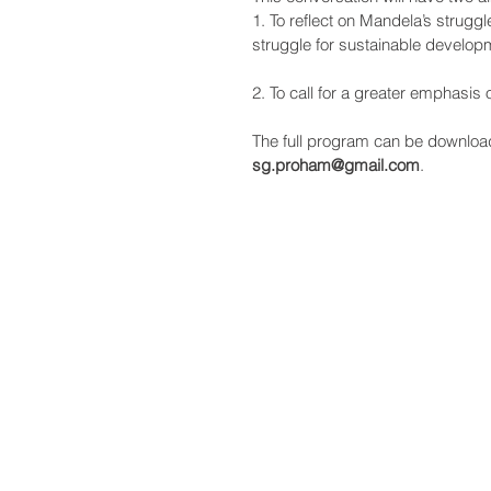
1. To reflect on Mandela’s strugg
struggle for sustainable develop
2. To call for a greater emphasis o
The full program can be downloa
sg.proham@gmail.com
.