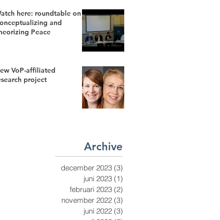
atch here: roundtable on
onceptualizing and
heorizing Peace
ew VoP-affiliated
esearch project
Archive
december 2023
(3)
3 inlägg
juni 2023
(1)
1 inlägg
februari 2023
(2)
2 inlägg
november 2022
(3)
3 inlägg
juni 2022
(3)
3 inlägg